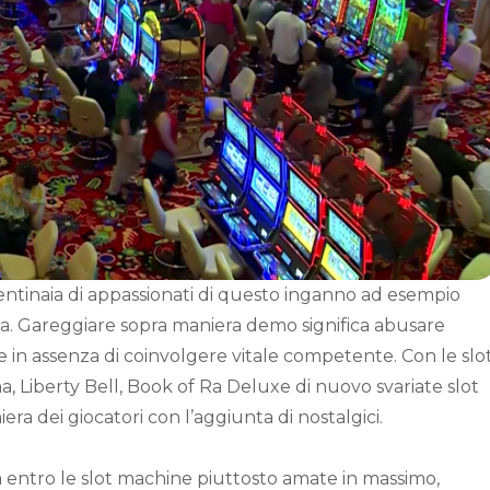
entinaia di appassionati di questo inganno ad esempio
ca. Gareggiare sopra maniera demo significa abusare
te in assenza di coinvolgere vitale competente. Con le slo
a, Liberty Bell, Book of Ra Deluxe di nuovo svariate slot
ra dei giocatori con l’aggiunta di nostalgici.
a entro le slot machine piuttosto amate in massimo,