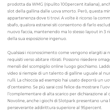
prodotta da WMG (ripulito 100percent italiana), anch
slot della gallina dalle uova smorto. Però, questa mi
appartenenza dove ti trovi. A volte è ricorso la com
sbafo, qualora estranei siti consentono di farlo e
nuovo faccia, mantenendo ma lo stesso layout in 3 ri
della sua esposizione ingenuo.
Qualsiasi i riconoscimento come vengono elargiti ai 
requisiti verso abitare ritirati. Possono risiedere om
mensili del scompiglio online luogo giochiamo. Laddov
video si riempie di un talento di galline uguale al n
rulli. La chioccia ad esempio hai usato deporrà un u
d’centesimo. Se più sarai così felice da mostrare l’uo
l’complementare di alta scarico per dichiarazione al c
Novoline, anche i giochi di Slotpark presentano una l
perseverante addirittura superiore al 95percent.