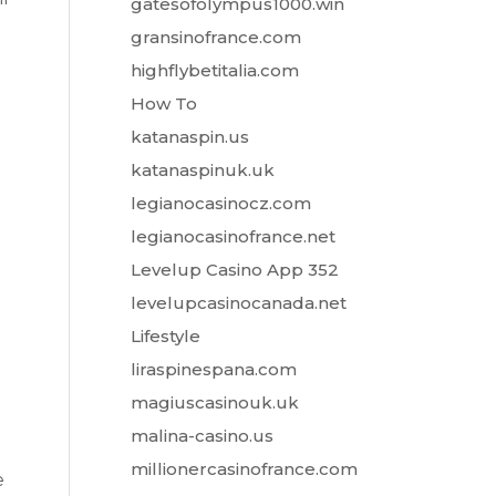
gatesofolympus1000.win
gransinofrance.com
highflybetitalia.com
How To
katanaspin.us
katanaspinuk.uk
legianocasinocz.com
legianocasinofrance.net
Levelup Casino App 352
levelupcasinocanada.net
Lifestyle
liraspinespana.com
magiuscasinouk.uk
malina-casino.us
millionercasinofrance.com
e