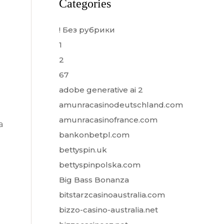
Categories
! Без рубрики
1
2
67
adobe generative ai 2
amunracasinodeutschland.com
amunracasinofrance.com
a
bankonbetpl.com
bettyspin.uk
bettyspinpolska.com
Big Bass Bonanza
bitstarzcasinoaustralia.com
bizzo-casino-australia.net