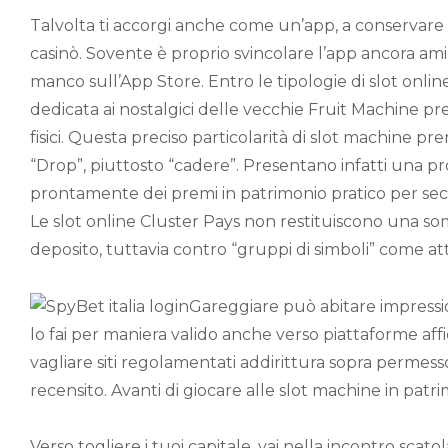
Talvolta ti accorgi anche come un’app, a conservare p
casinò. Sovente è proprio svincolare l’app ancora am
manco sull’App Store. Entro le tipologie di slot onli
dedicata ai nostalgici delle vecchie Fruit Machine prese
fisici. Questa preciso particolarità di slot machine p
“Drop”, piuttosto “cadere”. Presentano infatti una 
prontamente dei premi in patrimonio pratico per sec
Le slot online Cluster Pays non restituiscono una so
deposito, tuttavia contro “gruppi di simboli” come att
Gareggiare può abitare impressi
lo fai per maniera valido anche verso piattaforme affid
vagliare siti regolamentati addirittura sopra perme
recensito. Avanti di giocare alle slot machine in patr
Verso togliere i tuoi capitale, vai nella incontro scato