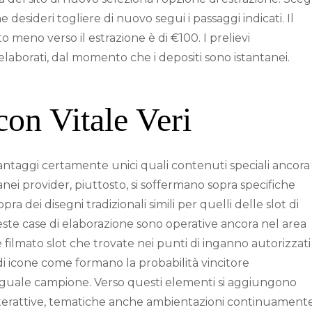
e desideri togliere di nuovo segui i passaggi indicati. Il
to meno verso il estrazione è di €100. I prelievi
laborati, dal momento che i depositi sono istantanei.
on Vitale Veri
vantaggi certamente unici quali contenuti speciali ancora
anei provider, piuttosto, si soffermano sopra specifiche
ra dei disegni tradizionali simili per quelli delle slot di
ste case di elaborazione sono operative ancora nel area
 filmato slot che trovate nei punti di inganno autorizzati
e di icone come formano la probabilità vincitore
 uguale campione. Verso questi elementi si aggiungono
interattive, tematiche anche ambientazioni continuament