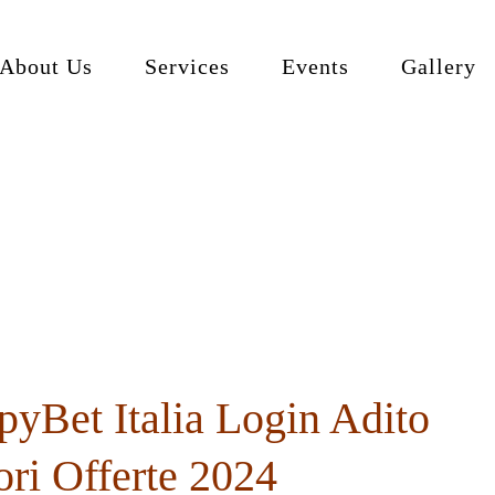
About Us
Services
Events
Gallery
MMA SENZA DEPOSITO SPYBET ITALIA LOGIN ADITO VERSO I24SLOT L
yBet Italia Login Adito
ori Offerte 2024