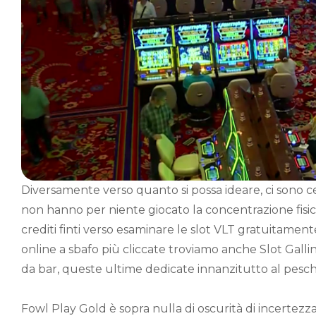
Diversamente verso quanto si possa ideare, ci sono c
non hanno per niente giocato la concentrazione fisi
crediti finti verso esaminare le slot VLT gratuitamen
online a sbafo più cliccate troviamo anche Slot Gallin
da bar, queste ultime dedicate innanzitutto al peschie
Fowl Play Gold è sopra nulla di oscurità di incertezz