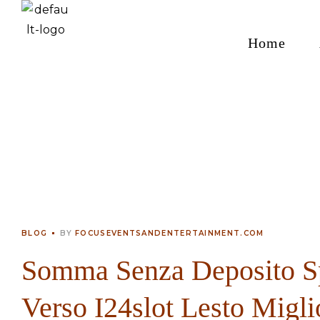
Home
HOME
>
BLOG
>
BLOG
>
SO
BLOG
BY
FOCUSEVENTSANDENTERTAINMENT.COM
Somma Senza Deposito Sp
Verso I24slot Lesto Migli