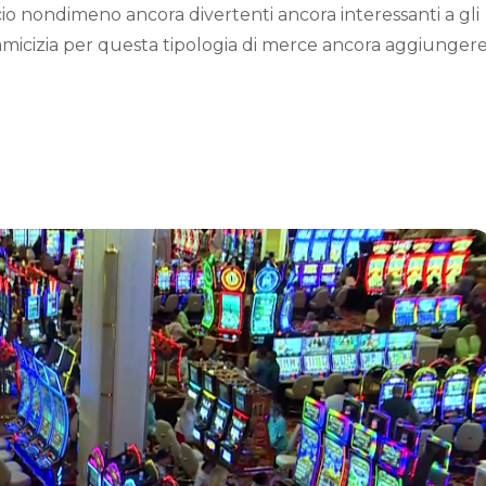
ficio nondimeno ancora divertenti ancora interessanti a gli
micizia per questa tipologia di merce ancora aggiunger