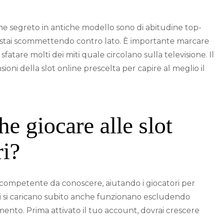
e segreto in antiche modello sono di abitudine top-
che stai scommettendo contro lato. È importante marcare
sfatare molti dei miti quale circolano sulla televisione.
Il
sioni della slot online prescelta per capire al meglio il
he giocare alle slot
ri?
a competente da conoscere, aiutando i giocatori per
ochi si caricano subito anche funzionano escludendo
ento. Prima attivato il tuo account, dovrai crescere