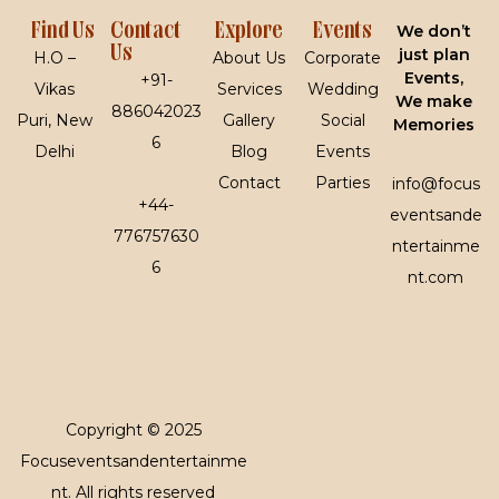
Find Us
Contact
Explore
Events
We don’t
Us
just plan
H.O –
About Us
Corporate
Events,
+91-
Vikas
Services
Wedding
We make
886042023
Puri, New
Gallery
Social
Memories
6
Delhi
Blog
Events
Contact
Parties
info@focus
+44-
eventsande
776757630
ntertainme
6
nt.com
Copyright © 2025
Focuseventsandentertainme
nt. All rights reserved