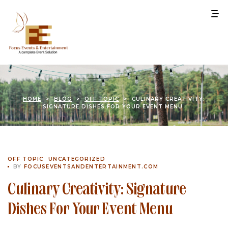
HOME
>
BLOG
>
OFF TOPIC
>
CULINARY CREATIVITY:
SIGNATURE DISHES FOR YOUR EVENT MENU
OFF TOPIC
UNCATEGORIZED
BY
FOCUSEVENTSANDENTERTAINMENT.COM
Culinary Creativity: Signature
Dishes For Your Event Menu