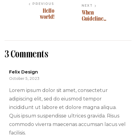
PREVIOUS
NEXT
Hello
When
world!
Guidelines
Can
Change
Without
Notice,
Livelihoods
3 Comments
Are
Threatened
Mountain
Felix Design
States
October 5, 2023
Legal Basis
Lorem ipsum dolor sit amet, consectetur
adipiscing elit, sed do eiusmod tempor
incididunt ut labore et dolore magna aliqua.
Quis ipsum suspendisse ultrices gravida. Risus
commodo viverra maecenas accumsan lacus vel
facilisis.