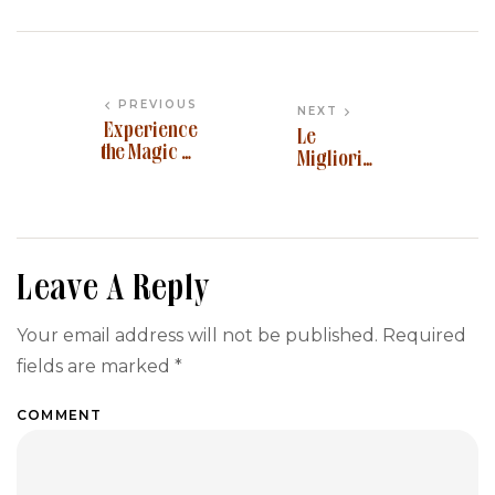
PREVIOUS
NEXT
Experience
Le
the Magic of
Migliori
Entertainment
Slot
at Neon54
Ricchezza
Casino
Veri 2025
Gratifica
150%
Leave A Reply
Magro a
500
Your email address will not be published.
Required
fields are marked
*
COMMENT