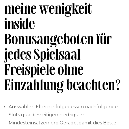
meine wenigkeit
inside
Bonusangeboten für
jedes Spielsaal
Freispiele ohne
Einzahlung beachten?
Auswählen Eltern infolgedessen nachfolgende
Slots qua diesseitigen niedrigsten
Mindesteinsätzen pro Gerade, damit dies Beste