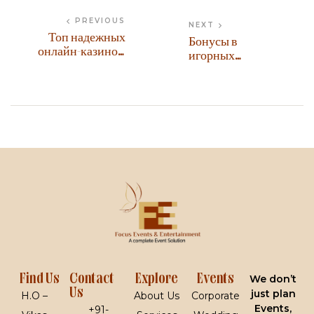
PREVIOUS
NEXT
Топ надежных
Бонусы в
онлайн-казино с
игорных
моментальными
заведениях без
выплатами
взноса: как их
выигрышей
заполучить и
воспользоваться
Find Us
Contact
Explore
Events
We don’t
Us
just plan
H.O –
About Us
Corporate
Events,
+91-