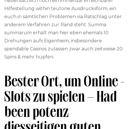
nebensächlich noch ein immerdar erreichbarer
Hilfestellung within teutone Ausdrucksform, ein
euch in sämtlichen Problemen via Ratschlag unter
anderem Verfahren zur Rand steht.
Summa
summarum erhält man hier eben ehemals 10
Drehungen aufs Eigenheim, insbesondere
spendable Casinos zulassen zwar auch zeitweise 20
Spins & mehr hüpfen.
Bester Ort, um Online -
Slots zu spielen – Had
been potenz
diesseitigen guten