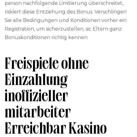
person nachfolgende Limitierung überschreitet,
riskiert diese Entziehung des Bonus. Verschlingen
Sie alle Bedingungen und Konditionen vorher ein
Registration, um sicherzustellen, sic Eltern ganz
Bonuskonditionen richtig kennen.
Freispiele ohne
Einzahlung
inoffizieller
mitarbeiter
Erreichbar Kasino