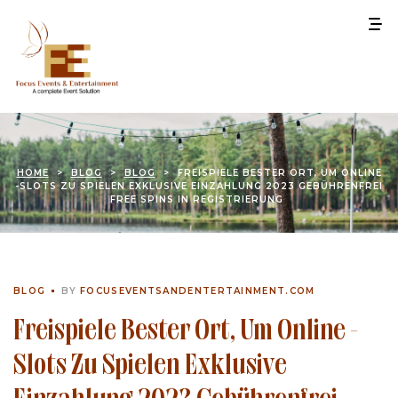
HOME
>
BLOG
>
BLOG
>
FREISPIELE BESTER ORT, UM ONLINE
-SLOTS ZU SPIELEN EXKLUSIVE EINZAHLUNG 2023 GEBÜHRENFREI
FREE SPINS IN REGISTRIERUNG
BLOG
BY
FOCUSEVENTSANDENTERTAINMENT.COM
Freispiele Bester Ort, Um Online -
Slots Zu Spielen Exklusive