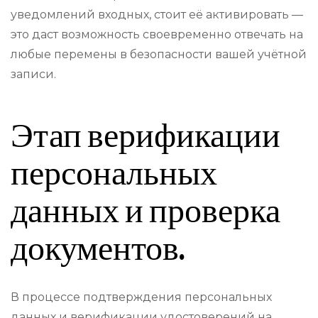
уведомлений входных, стоит её активировать —
это даст возможность своевременно отвечать на
любые перемены в безопасности вашей учётной
записи.
Этап верификации
персональных
данных и проверка
документов.
В процессе подтверждения персональных
данных и верификации удостоверений на