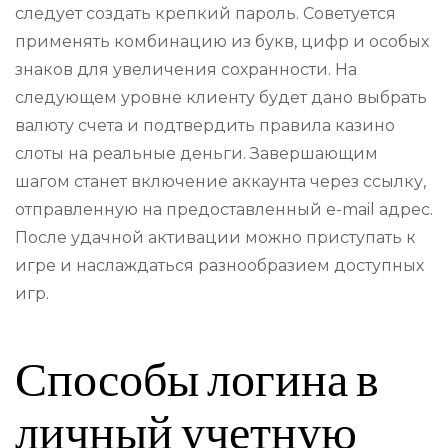
следует создать крепкий пароль. Советуется
применять комбинацию из букв, цифр и особых
знаков для увеличения сохранности. На
следующем уровне клиенту будет дано выбрать
валюту счета и подтвердить правила казино
слоты на реальные деньги. Завершающим
шагом станет включение аккаунта через ссылку,
отправленную на предоставленный e-mail адрес.
После удачной активации можно приступать к
игре и наслаждаться разнообразием доступных
игр.
Способы логина в
личный учетную