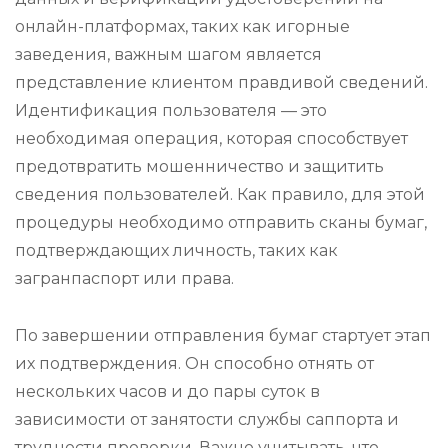
онлайн-платформах, таких как игорные
заведения, важным шагом является
представление клиентом правдивой сведений.
Идентификация пользователя — это
необходимая операция, которая способствует
предотвратить мошенничество и защитить
сведения пользователей. Как правило, для этой
процедуры необходимо отправить сканы бумаг,
подтверждающих личность, таких как
загранпаспорт или права.
По завершении отправления бумаг стартует этап
их подтверждения. Он способно отнять от
нескольких часов и до пары суток в
зависимости от занятости службы саппорта и
трудности проверки. Важно учитывать, что