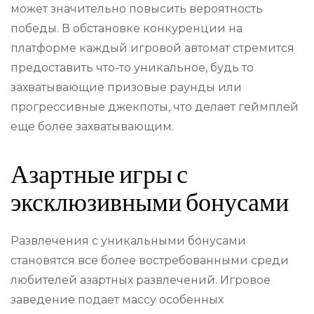
может значительно повысить вероятность
победы. В обстановке конкуренции на
платформе каждый игровой автомат стремится
предоставить что-то уникальное, будь то
захватывающие призовые раунды или
прогрессивные джекпоты, что делает геймплей
еще более захватывающим.
Азартные игры с
эксклюзивными бонусами
Развлечения с уникальными бонусами
становятся все более востребованными среди
любителей азартных развлечений. Игровое
заведение подает массу особенных