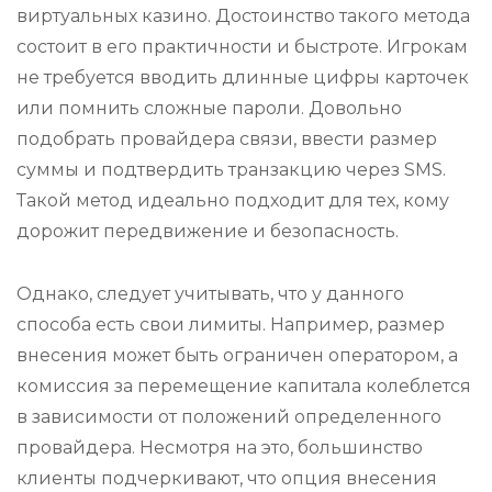
виртуальных казино. Достоинство такого метода
состоит в его практичности и быстроте. Игрокам
не требуется вводить длинные цифры карточек
или помнить сложные пароли. Довольно
подобрать провайдера связи, ввести размер
суммы и подтвердить транзакцию через SMS.
Такой метод идеально подходит для тех, кому
дорожит передвижение и безопасность.
Однако, следует учитывать, что у данного
способа есть свои лимиты. Например, размер
внесения может быть ограничен оператором, а
комиссия за перемещение капитала колеблется
в зависимости от положений определенного
провайдера. Несмотря на это, большинство
клиенты подчеркивают, что опция внесения