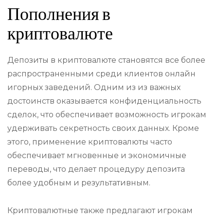
Пополнения в
криптовалюте
Депозиты в криптовалюте становятся все более
распространенными среди клиентов онлайн
игорных заведений. Одним из из важных
достоинств оказывается конфиденциальность
сделок, что обеспечивает возможность игрокам
удерживать секретность своих данных. Кроме
этого, применение криптовалюты часто
обеспечивает мгновенные и экономичные
переводы, что делает процедуру депозита
более удобным и результативным.
Криптовалютные также предлагают игрокам