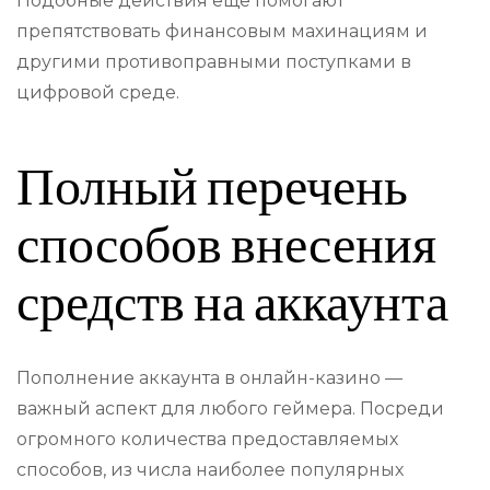
Подобные действия ещё помогают
препятствовать финансовым махинациям и
другими противоправными поступками в
цифровой среде.
Полный перечень
способов внесения
средств на аккаунта
Пополнение аккаунта в онлайн-казино —
важный аспект для любого геймера. Посреди
огромного количества предоставляемых
способов, из числа наиболее популярных