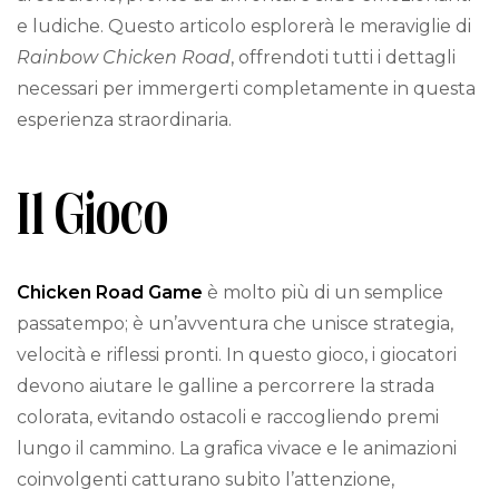
e ludiche. Questo articolo esplorerà le meraviglie di
Rainbow Chicken Road
, offrendoti tutti i dettagli
necessari per immergerti completamente in questa
esperienza straordinaria.
Il Gioco
Chicken Road Game
è molto più di un semplice
passatempo; è un’avventura che unisce strategia,
velocità e riflessi pronti. In questo gioco, i giocatori
devono aiutare le galline a percorrere la strada
colorata, evitando ostacoli e raccogliendo premi
lungo il cammino. La grafica vivace e le animazioni
coinvolgenti catturano subito l’attenzione,