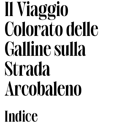
Il Viaggio
Colorato delle
Galline sulla
Strada
Arcobaleno
Indice