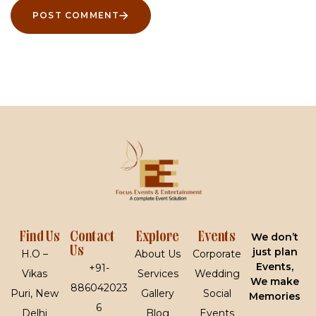
POST COMMENT
Find Us
Contact
Explore
Events
We don’t
Us
just plan
H.O –
About Us
Corporate
Events,
+91-
Vikas
Services
Wedding
We make
886042023
Puri, New
Gallery
Social
Memories
6
Delhi
Blog
Events