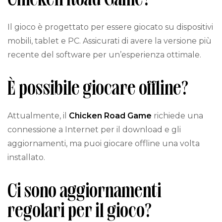
Chicken Road Game?
Il gioco è progettato per essere giocato su dispositivi
mobili, tablet e PC. Assicurati di avere la versione più
recente del software per un’esperienza ottimale.
È possibile giocare offline?
Attualmente, il
Chicken Road Game
richiede una
connessione a Internet per il download e gli
aggiornamenti, ma puoi giocare offline una volta
installato.
Ci sono aggiornamenti
regolari per il gioco?