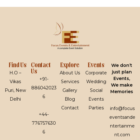
Find Us
Contact
Explore
Events
We don’t
Us
just plan
H.O –
About Us
Corporate
Events,
+91-
Vikas
Services
Wedding
We make
886042023
Puri, New
Gallery
Social
Memories
6
Delhi
Blog
Events
Contact
Parties
info@focus
+44-
eventsande
776757630
ntertainme
6
nt.com