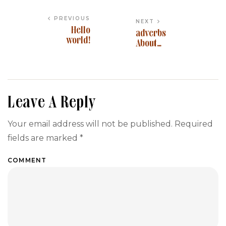
PREVIOUS
NEXT
Hello
adverbs
world!
About
“best” ,
“the best”
, and
“most”
English
Leave A Reply
Language
Learners
Your email address will not be published.
Required
Stack
Exchange
fields are marked
*
COMMENT