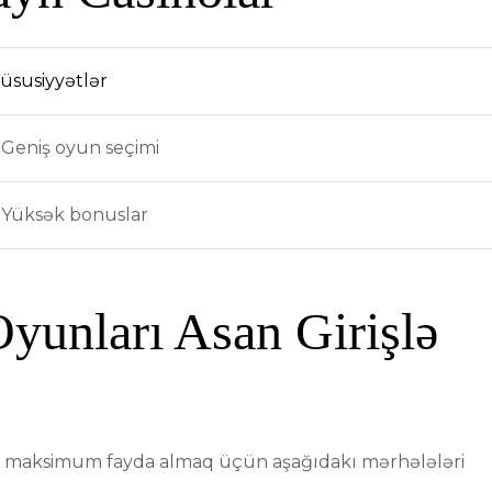
üsusiyyətlər
 Geniş oyun seçimi
 Yüksək bonuslar
Oyunları Asan Girişlə
dan maksimum fayda almaq üçün aşağıdakı mərhələləri