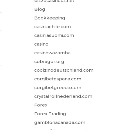
bizzocasinocz.net
Blog
Bookkeeping
casiniachile.com
casiniasuomi.com
casino
casinowazamba
cobragor.org
coolzinodeutschland.com
corgibetespana.com
corgibetgreece.com
crystalrollnederland.com
Forex
Forex Trading
gambloriacanada.com