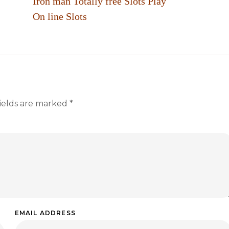
Iron man Totally free Slots Play
On line Slots
ields are marked
*
EMAIL ADDRESS