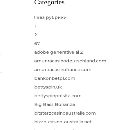
Categories
! Без рубрики
1
2
67
adobe generative ai 2
amunracasinodeutschland.com
amunracasinofrance.com
bankonbetpl.com
bettyspin.uk
bettyspinpolska.com
Big Bass Bonanza
bitstarzcasinoaustralia.com
bizzo-casino-australia.net